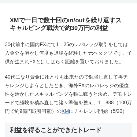
XMで一日で数十回のin/outを繰り返すス
キャルピング戦法で約30万円の利益
30代前半に国内FXにて1：25のレバレッジ取引をしては
入金分を溶かし何度も退場を経験した元ヘタクソです。子
供が生まれFXとはしばらく距離を置いておりました。
40代になり資金にゆとりも出来たので勉強し直して再チ
ャレンジしようとしたとき、海外FXのレバレッジの優位
性を活かしたスキャルピングを軸に戦うと決め、デモトレ
ードで経験を積み直して諸々準備を整え、1：888（100万
円で約9億円取引可能）の
XM
にチャレンジ開始（5/20）
利益を得ることができたトレード