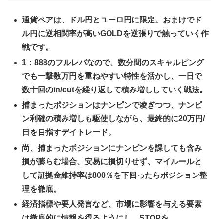
通貨ペアは、ドル円とユーロ円に限定。おまけでド
ル円に逆相関率が高いGOLDを逆張りで触っていく作
戦です。
1：888のフルレバなので、数分間のスキャルピング
でも一撃数万円を重ねやすい特性を活かし、一日で
数十回のin/outを繰り返して積み増ししていく戦法。
捕まったポジションはナンピンで凌ぎつつ、ナンピ
ン利確の積み増しも駆使しながら、最終的に20万円/
日を目指すデイトレード。
尚、捕まったポジションにナンピンを課しても含み
損が膨らむ場合、安易に損切りせず、マイルールと
して証拠金維持率は800％を下回ったらポジション整
理を徹底。
経済指標や要人発言など、市場に影響を与える要素
は徹底的に情報を得るようにし、STOPを