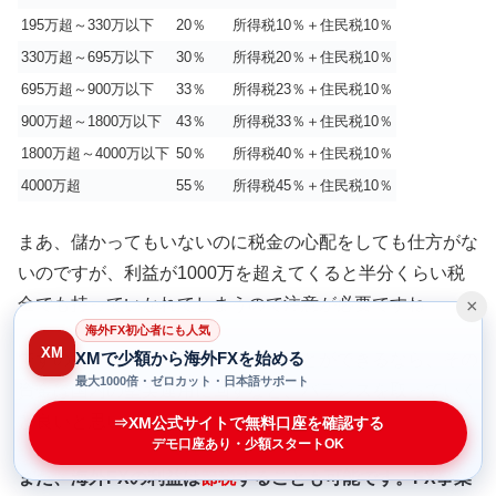
195万超～330万以下
20％
所得税10％＋住民税10％
330万超～695万以下
30％
所得税20％＋住民税10％
695万超～900万以下
33％
所得税23％＋住民税10％
900万超～1800万以下
43％
所得税33％＋住民税10％
1800万超～4000万以下
50％
所得税40％＋住民税10％
4000万超
55％
所得税45％＋住民税10％
まあ、儲かってもいないのに税金の心配をしても仕方がな
いのですが、利益が1000万を超えてくると半分くらい税
金でも持っていかれてしまうので注意が必要ですね。
×
海外FX初心者にも人気
XM
XMで少額から海外FXを始める
ですので、数百万円利益を上げることができるなら、その
最大1000倍・ゼロカット・日本語サポート
資金は国内の堅実運用に回すなど、バランスを取っていく
と良いと思います。
⇒XM公式サイトで無料口座を確認する
デモ口座あり・少額スタートOK
また、海外FXの利益は
節税
することも可能です。FX事業