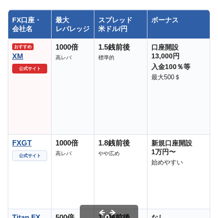
FX口座・
最大
スプレッド
ボーナス
会社名
レバレッジ
米ドル/円
1000倍
1.5銭前後
口座開設
おすすめ
XM
13,000円
高レバ
標準的
入金100％等
公式サイト
最大500＄
FXGT
1000倍
1.8銭前後
新規口座開設
1万円〜
高レバ
やや広め
公式サイト
始めやすい
Titan FX
500倍
1.0銭前後
なし