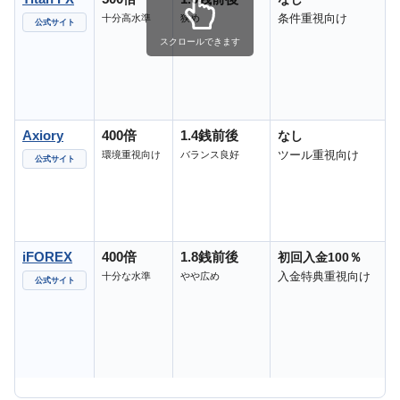
条件重視向け
十分高水準
狭め
公式サイト
スクロールできます
Axiory
400倍
1.4銭前後
なし
ツール重視向け
環境重視向け
バランス良好
公式サイト
iFOREX
400倍
1.8銭前後
初回入金100％
入金特典重視向け
十分な水準
やや広め
公式サイト