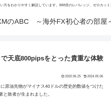
使い方をわかりやすく解説しています。888倍のレバレッジ、ゼロカッ
XMのABC ～海外FX初心者の部屋
天底800pipsをとった貴重な体験
2020.06.25
2024.05.06
0日に原油先物がマイナス40ドルの歴史的数値をつけた
者と敗者が生まれました。